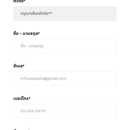
หัวข้อ*
ชื่อ - นามสกุล*
อีเมล*
เบอร์โทร*