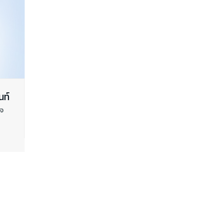
นท์
จ