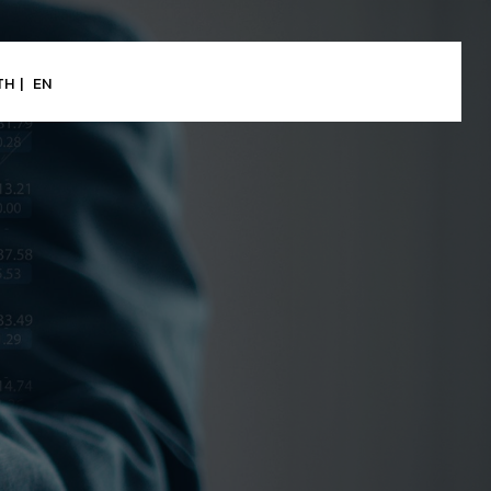
TH
EN