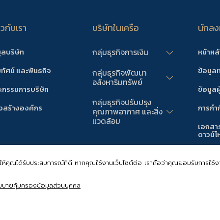
่ยวกับเรา
บริษัทในเครือ
นักลงท
ูลบริษัท
หน้าหล
กลุ่มธุรกิจการเงิน
ยทัศน์ และพันธกิจ
ข้อมูล
กลุ่มธุรกิจพัฒนา
อสังหาริมทรัพย์
กรรมการบริษัท
ข้อมูลผู
กลุ่มธุรกิจปรับปรุง
งสร้างองค์กร
การกำกั
คุณภาพอากาศ และสิ่ง
แวดล้อม
เอกสา
ดาวน์โ
ข่าวแจ
เพื่อให้คุณได้รับประสบการณ์ที่ดี หากคุณใช้งานเว็บไซต์ต่อ เราถือว่าคุณยอมรับการใ
ยบายคุ้มครองข้อมูลส่วนบุคคล
กัด (มหาชน)
นโย