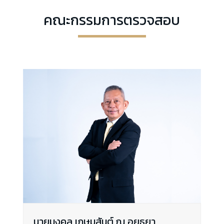
คณะกรรมการตรวจสอบ
นายมงคล เกษมสันต์ ณ อยุธยา