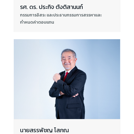
รศ. ดร. ประกิจ ตังติสานนท์
กรรมการอิสระ และประธานกรรมการสรรหาและ
กำหนดค่าตอบแทน
นายสรรพัชญ โสภณ